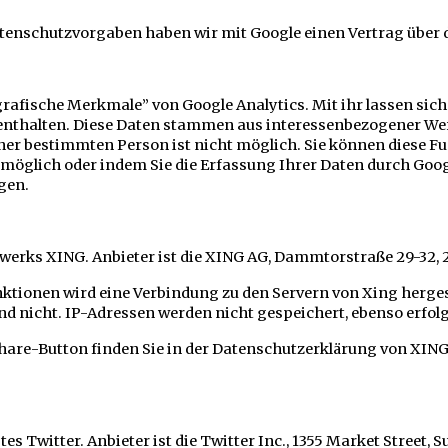
Datenschutzvorgaben haben wir mit Google einen Vertrag über
fische Merkmale” von Google Analytics. Mit ihr lassen sich Be
 enthalten. Diese Daten stammen aus interessenbezogener W
er bestimmten Person ist nicht möglich. Sie können diese Funk
möglich oder indem Sie die Erfassung Ihrer Daten durch Goog
gen.
werks XING. Anbieter ist die XING AG, Dammtorstraße 29-32,
Funktionen wird eine Verbindung zu den Servern von Xing herg
d nicht. IP-Adressen werden nicht gespeichert, ebenso erfol
are-Button finden Sie in der Datenschutzerklärung von XING
 Twitter. Anbieter ist die Twitter Inc., 1355 Market Street, Su