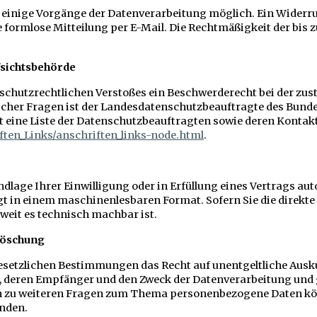
einige Vorgänge der Datenverarbeitung möglich. Ein Widerruf I
e formlose Mitteilung per E-Mail. Die Rechtmäßigkeit der bis
fsichtsbehörde
enschutzrechtlichen Verstoßes ein Beschwerderecht bei der zu
cher Fragen ist der Landesdatenschutzbeauftragte des Bundes
t eine Liste der Datenschutzbeauftragten sowie deren Kontakt
ften_Links/anschriften_links-node.html
.
ndlage Ihrer Einwilligung oder in Erfüllung eines Vertrags aut
lgt in einem maschinenlesbaren Format. Sofern Sie die direk
oweit es technisch machbar ist.
 Löschung
esetzlichen Bestimmungen das Recht auf unentgeltliche Ausk
 deren Empfänger und den Zweck der Datenverarbeitung und gg
h zu weiteren Fragen zum Thema personenbezogene Daten kön
nden.