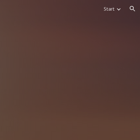
Start
ion